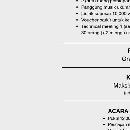
2 (dua) ruang persiapan
Panggung musik ukuran 
Listrik sebesar 10.000 w
Voucher parkir untuk ke
Technical meeting 1 (sat
30 orang (+ 2 minggu s
Gr
K
Maksi
(se
ACARA 
Pukul 12.0
Persiapan m