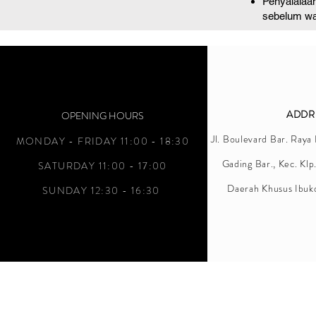
Penyalalaan
sebelum wa
ADDR
OPENING HOURS
Jl. Boulevard Bar. Raya
MONDAY - FRIDAY 11:00 - 18:30
Gading Bar., Kec. Klp
SATURDAY 11:00 - 17:00
Daerah Khusus Ibuk
SUNDAY 12:30 - 16:30