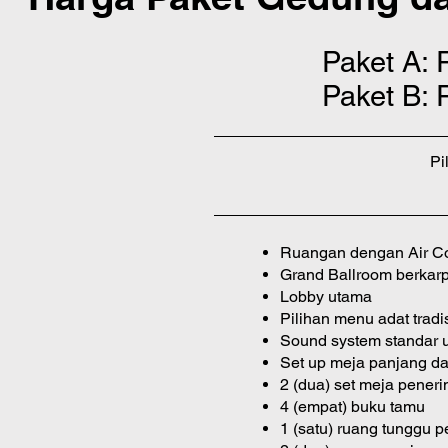
Paket A: 
Paket B: 
Pi
Ruangan dengan Air Co
Grand Ballroom berkarp
Lobby utama
Pilihan menu adat tradi
Sound system standar 
Set up meja panjang da
2 (dua) set meja pener
4 (empat) buku tamu
1 (satu) ruang tunggu p